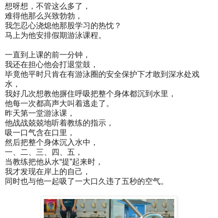
想呀想，不管这么多了，
难得他那么兴致勃勃，
我怎忍心浇熄他那股学习的热忱？
马上为他安排假期游泳课程。
一直到上课的前一分钟，
我还在担心他会打退堂鼓，
毕竟他平时只肯在有游泳圈的安全保护下才敢到深水处戏
水，
我好几次想教他摒住呼吸把整个身体都沉到水里，
他每一次都高声大叫着逃走了。
昨天第一堂游泳课，
他战战兢兢地听着教练的指示，
吸一口气含在口里，
然后把整个身体沉入水中，
一、二、三、四、五，
当教练把他从水“提”起来时，
我才发现在岸上的自己，
同时也与他一起吸了一大口久违了五秒的空气。