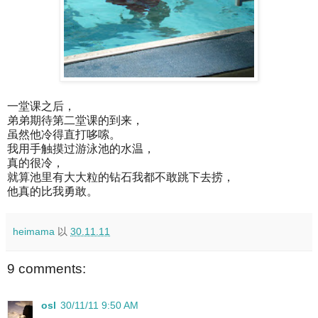
一堂课之后，
弟弟期待第二堂课的到来，
虽然他冷得直打哆嗦。
我用手触摸过游泳池的水温，
真的很冷，
就算池里有大大粒的钻石我都不敢跳下去捞，
他真的比我勇敢。
heimama
以
30.11.11
9 comments:
osl
30/11/11 9:50 AM